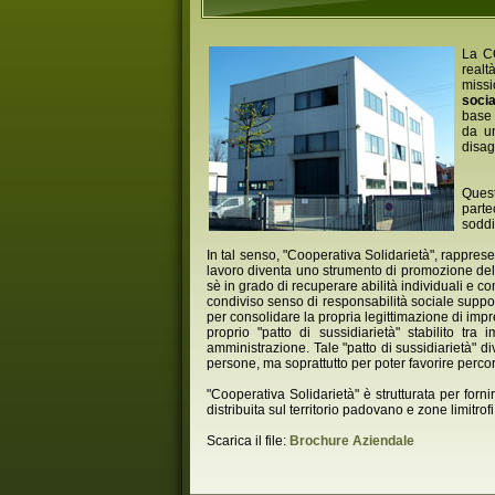
La C
realt
missi
socia
base 
da un
disag
Quest
parte
soddi
In tal senso, "Cooperativa Solidarietà", rappres
lavoro diventa uno strumento di promozione della
sè in grado di recuperare abilità individuali e c
condiviso senso di responsabilità sociale supportat
per consolidare la propria legittimazione di impr
proprio "patto di sussidiarietà" stabilito tr
amministrazione. Tale "patto di sussidiarietà" di
persone, ma soprattutto per poter favorire perco
"Cooperativa Solidarietà" è strutturata per forn
distribuita sul territorio padovano e zone limitrofi
Scarica il file:
Brochure Aziendale