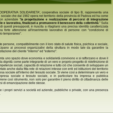
OOPERATIVA SOLIDARIETA', cooperativa sociale di tipo B, rappresenta una
à sociale che dal 1982 opera nel territorio della provincia di Padova ed ha come
on aziendale "
la progettazione e realizzazione di percorsi di integrazione
le e lavorativa, finalizzati a promuovere il benessere della collettività
." Sulla
di questi presupposti, è riuscita a ritagliarsi una precisa identità caratterizzata
a forte attenzione all'inserimento lavorativo di persone con "condizione di
io temporaneo".
e persone, compatibilmente con il loro stato di salute fisica, psichica e sociale,
cipano ai processi organizzativi della struttura in modo tale da garantire la
sfazione del cliente "interno" ed "esterno".
enta uno spazio dove economia e solidarietà convivono e si rafforzano e dove il
 dignità come parte integrante di un vero e proprio progetto di ridefinizione di
ompetenze sociali, capacità di relazione e tutto ciò che consente di sviluppare un
o anche dalla fitta rete di relazioni intesse con enti ed istituzioni del territorio
esa sociale all'interno del tessuto sociale. Si viene così a determinare un vero e
a impresa sociale e tessuto sociale, e in particolare tra impresa e pubblica
viene così strumento, non solo per garantire il pieno diritto di cittadinanza delle
rsi di emancipazione delle stesse.
ire i propri servizi a società ed aziende, pubbliche o private, con una presenza
.